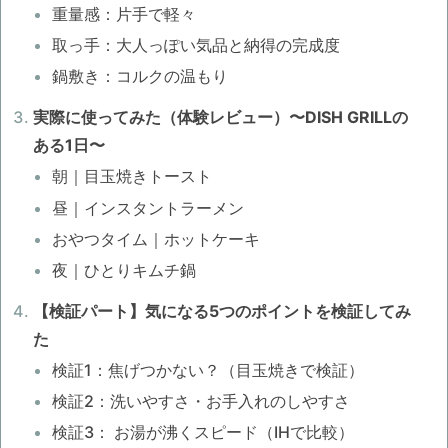
重量感：片手で軽々
取っ手：大人っぽい気品と納得の完成度
鍋敷き：コルクの温もり
実際に使ってみた（体験レビュー）〜DISH GRILLの
ある1日〜
朝｜目玉焼きトースト
昼｜インスタントラーメン
おやつタイム｜ホットケーキ
夜｜ひとりキムチ鍋
【検証パート】気になる5つのポイントを検証してみ
た
検証1：焦げつかない？（目玉焼きで検証）
検証2：洗いやすさ・お手入れのしやすさ
検証3： お湯が沸くスピード（IHで比較）