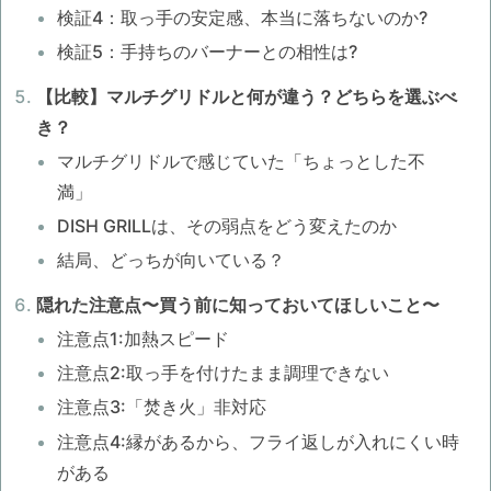
検証4：取っ手の安定感、本当に落ちないのか?
検証5：手持ちのバーナーとの相性は?
【比較】マルチグリドルと何が違う？どちらを選ぶべ
き？
マルチグリドルで感じていた「ちょっとした不
満」
DISH GRILLは、その弱点をどう変えたのか
結局、どっちが向いている？
隠れた注意点〜買う前に知っておいてほしいこと〜
注意点1:加熱スピード
注意点2:取っ手を付けたまま調理できない
注意点3:「焚き火」非対応
注意点4:縁があるから、フライ返しが入れにくい時
がある