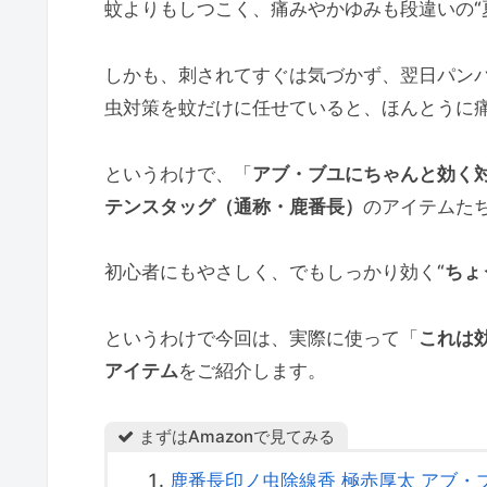
蚊よりもしつこく、痛みやかゆみも段違いの“
しかも、刺されてすぐは気づかず、翌日パン
虫対策を蚊だけに任せていると、ほんとうに
というわけで、「
アブ・ブユにちゃんと効く
テンスタッグ（通称・鹿番長）
のアイテムた
初心者にもやさしく、でもしっかり効く“
ちょ
というわけで今回は、実際に使って「
これは
アイテム
をご紹介します。
まずはAmazonで見てみる
鹿番長印ノ虫除線香 極赤厚太 アブ・