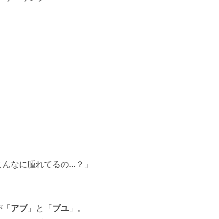
こんなに腫れてるの…？」
が「
アブ
」と「
ブユ
」。