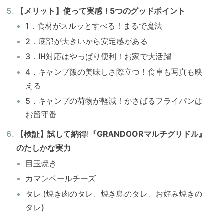
【メリット】使って実感！5つのグッドポイント
1．食材がスルッとすべる！まるで魔法
2．底部が大きいから安定感がある
3．IH対応はやっぱり便利！お家で大活躍
4．キャンプ飯の美味しさ際立つ！食卓も写真も映
える
5．キャンプの荷物が軽減！かさばるフライパンは
お留守番
【検証】試して納得!『GRANDOORマルチグリドル』
のたしかな実力
目玉焼き
カマンベールチーズ
タレ (焼き肉のタレ、焼き鳥のタレ、お好み焼きの
タレ)