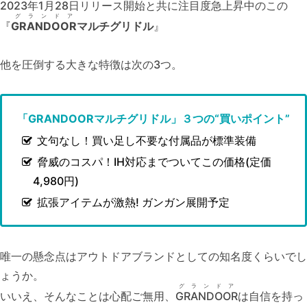
2023年1月28日リリース開始と共に注目度急上昇中のこの
グランドア
『
GRANDOOR
マルチグリドル
』
他を圧倒する大きな特徴は次の3つ。
「GRANDOORマルチグリドル」３つの“買いポイント
”
文句なし！買い足し不要な付属品が標準装備
脅威のコスパ！IH対応までついてこの価格(定価
4,980円)
拡張アイテムが激熱! ガンガン展開予定
唯一の懸念点はアウトドアブランドとしての知名度くらいでし
ょうか。
グランドア
いいえ、そんなことは心配ご無用、
GRANDOOR
は自信を持っ