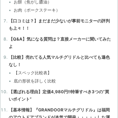
お餅（焦がし醬油）
お肉（ポークステーキ）
【口コミは？】まだまだ少ないが事前モニターの評判
も上々！！
【Q&A】気になる質問は？直接メーカーに聞いてみた
よ
【比較】売れてる人気マルチグリドルと比べても遜色
なし！
【スペック比較表】
底の形状を詳しく比較
【選ばれる理由】定価4,980円!!特筆すべき3つの“買
いポイント”
【基本情報】『GRANDOORマルチグリドル』は福岡
のアウトドアブランドが本気で開発・・・・・した渾