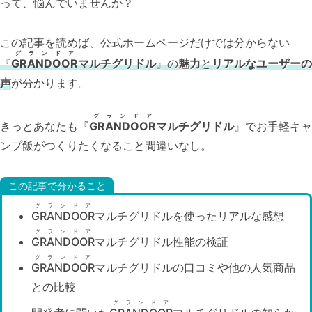
って、悩んでいませんか？
この記事を読めば、公式ホームページだけでは分からない
グランドア
『
GRANDOOR
マルチグリドル
』の
魅力
と
リアルなユーザーの
声
が分かります。
グランドア
きっとあなたも『
GRANDOOR
マルチグリドル
』でお手軽キャ
ンプ飯がつくりたくなること間違いなし。
この記事で分かること
グランドア
GRANDOOR
マルチグリドルを使ったリアルな感想
グランドア
GRANDOOR
マルチグリドル性能の検証
グランドア
GRANDOOR
マルチグリドルの口コミや他の人気商品
との比較
グランドア