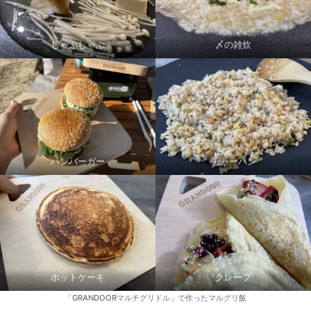
しゃぶしゃぶ
〆の雑炊
ハンバーガー
チャーハン
ホットケーキ
クレープ
「GRANDOORマルチグリドル」で作ったマルグリ飯