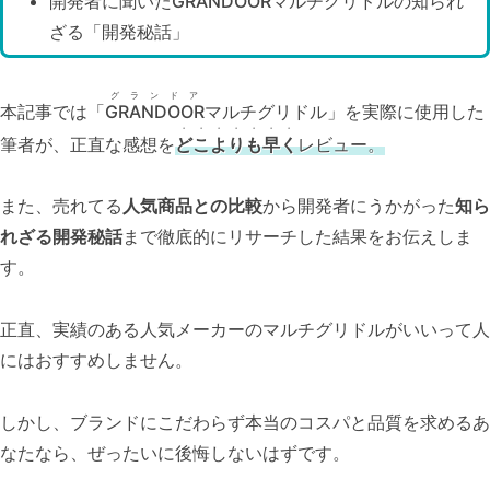
開発者に聞いた
GRANDOOR
マルチグリドルの知られ
ざる「開発秘話」
グランドア
本記事では「
GRANDOOR
マルチグリドル」を実際に使用した
・・・・・・・
筆者が、正直な感想を
どこよりも早く
レビュー。
また、売れてる
人気商品との比較
から開発者にうかがった
知ら
れざる開発秘話
まで徹底的にリサーチした結果をお伝えしま
す。
正直、実績のある人気メーカーのマルチグリドルがいいって人
にはおすすめしません。
しかし、ブランドにこだわらず本当のコスパと品質を求めるあ
なたなら、ぜったいに後悔しないはずです。