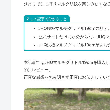
ひとりでしっぽりマルグリ飯を楽しみたくな
この記事で分かること
JHQ鉄板マルチグリドル19cmのリ
公式サイトだけじゃ分からないJHQマ
JHQ鉄板マルチグリドル19cmがあ
本記事ではJHQマルチグリドル19cmを購
的にレビュー。
正直な感想を包み隠さず正直にお伝えしてい