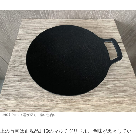
JHQ(19cm)：黒が深くて濃い色合い
上の写真は正規品JHQのマルチグリドル、色味が黒々してい